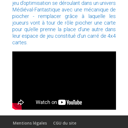
jeu d'optimisation se déroulant dans un univers
Médiéval-Fantastique avec une mécanique de
piocher - remplacer grâce à laquelle les
joueurs vont à tour de rôle piocher une carte
pour qu'elle prenne la place d'une autre dans
leur espace de jeu constitué d'un carré de 4x4
cartes.
Mentions légales
CGU du site