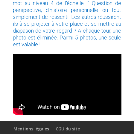
mot au niveau 4 de l'échelle !" Question de
perspective, d'histoire personnelle ou tout
simplement de ressenti. Les autres réussiront
ils à se projeter à votre place et se mettre au
diapason de votre regard ? A chaque tour, une
photo est éliminée. Parmi 5 photos, une seule
est valable !
Mentions légales
CGU du site