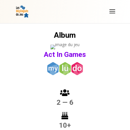
Album
Act In Games
2 — 6
10+