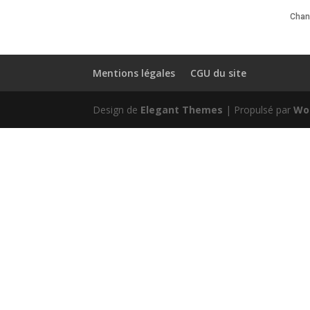
Chanc
Mentions légales
CGU du site
Design de
Elegant Themes
| Propulsé par
Wo