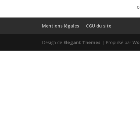
Q
Mentions légales
CGU du site
Design de
Elegant Themes
| Propulsé par
Wo