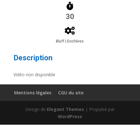
30
Bluff | Enchères
Description
Vidéo non disponible
Mentions légales
CGU du site
Design de
Elegant Themes
| Propulsé par
WordPress