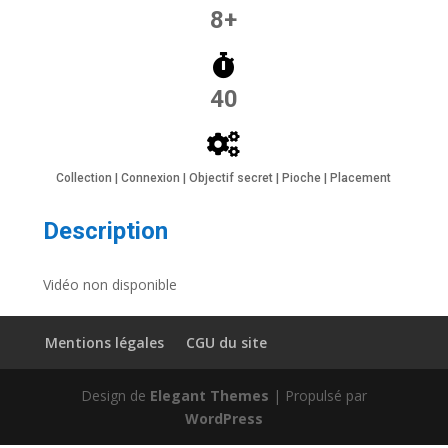
8+
40
Collection | Connexion | Objectif secret | Pioche | Placement
Description
Vidéo non disponible
Mentions légales
CGU du site
Design de
Elegant Themes
| Propulsé par
WordPress