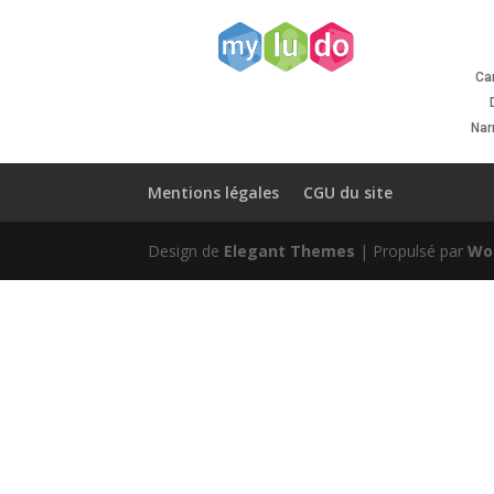
Ca
Nar
Mentions légales
CGU du site
Design de
Elegant Themes
| Propulsé par
Wo