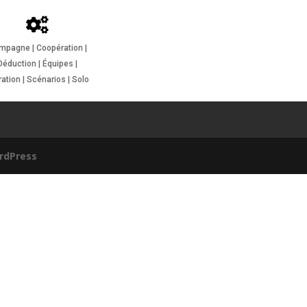
mpagne | Coopération |
Déduction | Équipes |
ration | Scénarios | Solo
rdPress