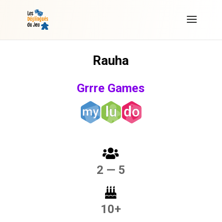
Rauha
Grrre Games
2 — 5
10+