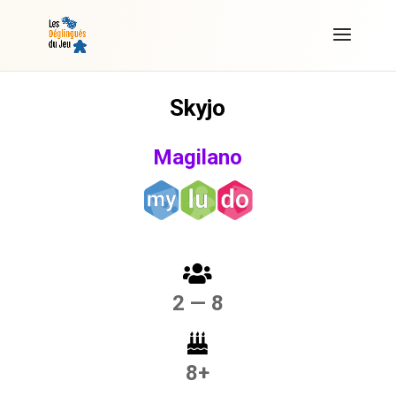
Skyjo
Magilano
2 — 8
8+