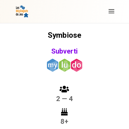
Symbiose
Subverti
2 — 4
8+