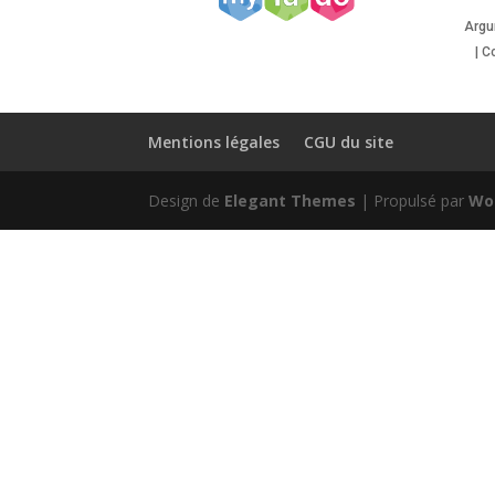
Argu
| C
Mentions légales
CGU du site
Design de
Elegant Themes
| Propulsé par
Wo