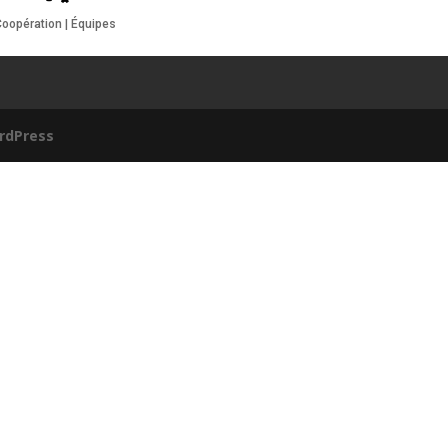
oopération | Équipes
rdPress