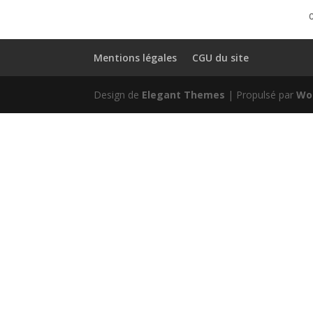
C
Mentions légales
CGU du site
Design de
Elegant Themes
| Propulsé par
Wo